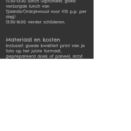
12:30-13:30 lunch (optioneel: goed
verzorgde lunch van
Tjaarda/Oranjewoud voor €10 p.p. per
dag)
13:30-16:00 verder schilderen.
Materiaal en kosten
Inclusief: goede kwaliteit print van je
foto op het juiste formaat,
geprepareerd doek of paneel, acryl
of olieverf, oplosmiddel, palet, ezels.
Breng alleen je eigen kwasten mee.
Voor deze workshop betaal je
€320,00
.
Data
2 dagen van 10:00-16:00 uur.
10:00 tot 16:00 uur
Locatie
De lessen vinden plaats in Galerie
Autrevue: Woudsterweg 4, 8448HA