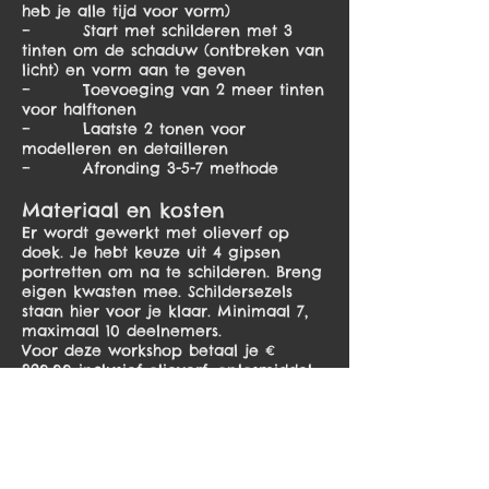
heb je alle tijd voor vorm)
– Start met schilderen met 3
tinten om de schaduw (ontbreken van
licht) en vorm aan te geven
– Toevoeging van 2 meer tinten
voor halftonen
– Laatste 2 tonen voor
modelleren en detailleren
– Afronding 3-5-7 methode
Materiaal en kosten
Er wordt gewerkt met olieverf op
doek. Je hebt keuze uit 4 gipsen
portretten om na te schilderen. Breng
eigen kwasten mee. Schildersezels
staan hier voor je klaar. Minimaal 7,
maximaal 10 deelnemers.
Voor deze workshop betaal je
€
320,00
inclusief olieverf, oplosmiddel
en geprepareerd doek.
Data
2 daagse cursus
van 10-16 uur. Mail